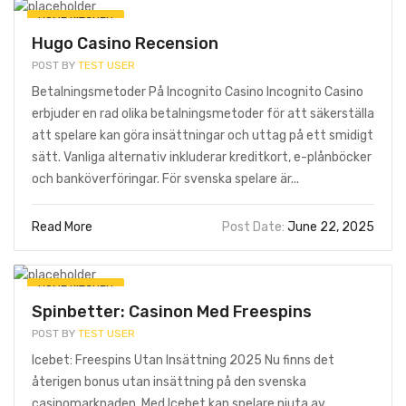
HOME KITCHEN
Hugo Casino Recension
POST BY
TEST USER
Betalningsmetoder På Incognito Casino Incognito Casino
erbjuder en rad olika betalningsmetoder för att säkerställa
att spelare kan göra insättningar och uttag på ett smidigt
sätt. Vanliga alternativ inkluderar kreditkort, e-plånböcker
och banköverföringar. För svenska spelare är...
Read More
Post Date:
June 22, 2025
HOME KITCHEN
Spinbetter: Casinon Med Freespins
POST BY
TEST USER
Icebet: Freespins Utan Insättning 2025 Nu finns det
återigen bonus utan insättning på den svenska
casinomarknaden. Med Icebet kan spelare njuta av